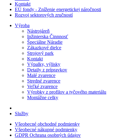
Kontakt
EÚ fondy - Zníženie energetickej náročnosti
Rozvoj sektorových zručností
Výroba
Nástrojáreň
Inžinierska Činnnosť
Špeciálne Náradie
Zákazkové dielce
Strojový park
Kontakt
Výpalky, výlisky
Detaily z prípravkov
Malé zvarence
Stredné zvarence
Veľké zvarence
Výrobky z profilov a tyčového materiálu
Montážne celky
Služby
Všeobecné obchodné podmienky
Všeobecné nákupné podmienky
GDPR Ochrana osobných údajov