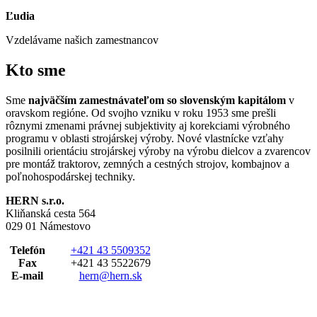
Ľudia
Vzdelávame našich zamestnancov
Kto sme
Sme
najväčším zamestnávateľom so slovenským kapitálom
v
oravskom regióne. Od svojho vzniku v roku 1953 sme prešli
rôznymi zmenami právnej subjektivity aj korekciami výrobného
programu v oblasti strojárskej výroby. Nové vlastnícke vzťahy
posilnili orientáciu strojárskej výroby na výrobu dielcov a zvarencov
pre montáž traktorov, zemných a cestných strojov, kombajnov a
poľnohospodárskej techniky.
HERN s.r.o.
Kliňanská cesta 564
029 01 Námestovo
Telefón
+421 43 5509352
Fax
+421 43 5522679
E-mail
hern@hern.sk