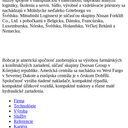
služby spojené s manipuláciou s materiálom, napríklad analýzu
logistiky, školenia a servis. Sídlo, výrobné a vzdelávacie priestory sa
nachádzajú v Mölnlycke neďaleko Göteborgu vo
Švédsku. Mitsubishi Logisnext je súčasťou skupiny Nissan Forklift
Co., Ltd. s pobočkami v Belgicku, Dánsku, Francúzsku,
Luxembursku, Nórsku, Švédsku, Holandsku, Veľkej Británii a
Nemecku.
Bobcat je americká spočnosť zaoberajúca sa výrobou farmárských
a konštrukčných zariadení, súčasť skupiny Doosan Group v
Kórejskej republike. Americká centrála sa nachádza vo West Fargo
v Severnej Dakote a európska centrála je v českom Dobříši.
Spoločnosť vyrába riadené nakladače, kompaktné rýpadlá,
kompaktné úžitkové vozidlá, kompaktné traktory a rôzne malé
hydraulické zariadenia.
Firma
Technológie
Výroba
Služby
Referencie
Kariéra