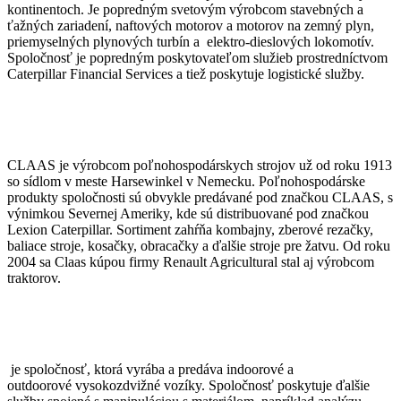
kontinentoch. Je popredným svetovým výrobcom stavebných a
ťažných zariadení, naftových motorov a motorov na zemný plyn,
priemyselných plynových turbín a elektro-dieslových lokomotív.
Spoločnosť je popredným poskytovateľom služieb prostredníctvom
Caterpillar Financial Services a tiež poskytuje logistické služby.
CLAAS je výrobcom poľnohospodárskych strojov už od roku 1913
so sídlom v meste Harsewinkel v Nemecku. Poľnohospodárske
produkty spoločnosti sú obvykle predávané pod značkou CLAAS, s
výnimkou Severnej Ameriky, kde sú distribuované pod značkou
Lexion Caterpillar. Sortiment zahŕňa kombajny, zberové rezačky,
baliace stroje, kosačky, obracačky a ďalšie stroje pre žatvu. Od roku
2004 sa Claas kúpou firmy Renault Agricultural stal aj výrobcom
traktorov.
je spoločnosť, ktorá vyrába a predáva indoorové a
outdoorové vysokozdvižné vozíky. Spoločnosť poskytuje ďalšie